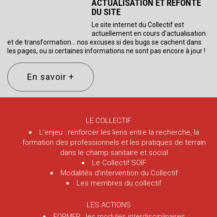
ACTUALISATION ET REFONTE
DU SITE
Le site internet du Collectif est
actuellement en cours d'actualisation
et de transformation... nos excuses si des bugs se cachent dans
les pages, ou si certaines informations ne sont pas encore à jour !
En savoir +
LE COLLECTIF
L’enjeu : renforcer les liens entre la recherche, la
formation des professionnels et les pratiques de terrain
dans le champ sanitaire et social
Le Collectif SOIF
Modalités d’intervention du Collectif
Les membres du collectif
LES ACTIONS
FORMER : les modules interdisciplinaires