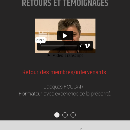
RETOURS ET TÉMOIGNAGES
Retour des membres/intervenants.
Maryse Bastin Joubard
Jacques FOUCART
Cédric Sadin
Formateur avec expérience de la précarité.
Formateur, éducateur spécialisé en CHRS.
Directrice Générale - ECOLE SANTE
SOCIAL SUD EST